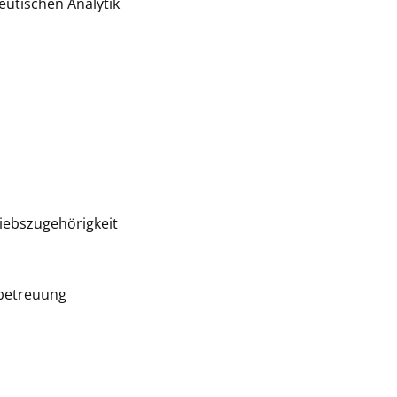
eutischen Analytik
iebszugehörigkeit
rbetreuung