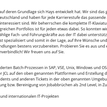
uf deren Grundlage sich Hays entwickelt hat. Wir sind das gr
utschland und haben für jede Karrierestufe das passende 
teressiert sind. Wir beherrschen die komplette IT-Klaviatu
greichen Portfolios ist für jeden etwas dabei. So konnten w
hlige Fach- und Führungskräfte aus der IT dabei unterstütze
st spezialisiert und somit in der Lage, auf Ihre Wünsche u
ungen bestens vorzubereiten. Probieren Sie es aus und er
unverbindlich! Wir freuen uns auf Sie.
erten Batch-Prozessen in SAP, VSE, Unix, Windows und O
der JCL auf den oben genannten Plattformen und Erstellung
cidents und anderen Tickets in der oben genannten Umgeb
ng bzw. Bereinigung von Jobabbrüchen als 2nd Level, in Z
 und internationalen IT-Projekten