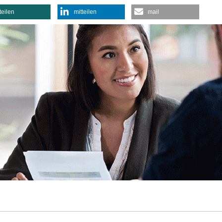
teilen
mitteilen
mail