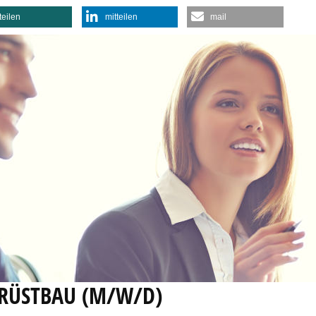
teilen
mitteilen
mail
RÜSTBAU (M/W/D)