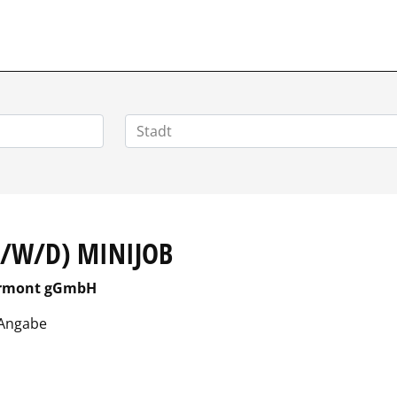
M/W/D) MINIJOB
yrmont gGmbH
Angabe