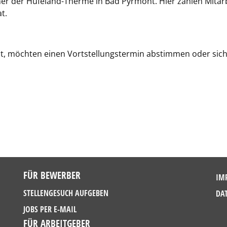
ner der Hufeland-Therme in Bad Pyrmont. Hier zahlen Mitarbe
t.
t, möchten einen Vortstellungstermin abstimmen oder sich
FÜR BEWERBER
IM
STELLENGESUCH AUFGEBEN
DA
JOBS PER E-MAIL
FÜR ARBEITGEBER