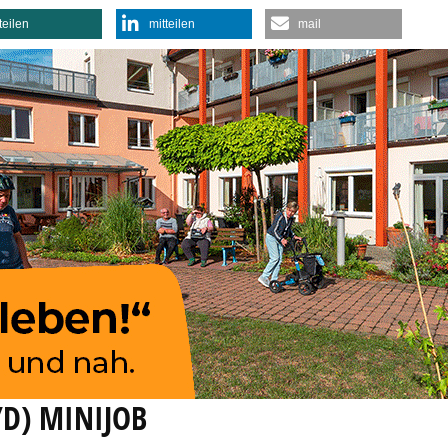
teilen
mitteilen
mail
D) MINIJOB