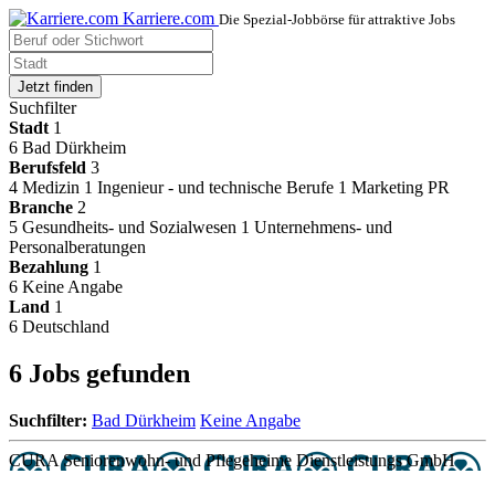
Karriere.com
Die Spezial-Jobbörse für attraktive Jobs
Jetzt finden
Suchfilter
Stadt
1
6
Bad Dürkheim
Berufsfeld
3
4
Medizin
1
Ingenieur - und technische Berufe
1
Marketing PR
Branche
2
5
Gesundheits- und Sozialwesen
1
Unternehmens- und
Personalberatungen
Bezahlung
1
6
Keine Angabe
Land
1
6
Deutschland
6 Jobs gefunden
Suchfilter:
Bad Dürkheim
Keine Angabe
CURA Seniorenwohn- und Pflegeheime Dienstleistungs GmbH