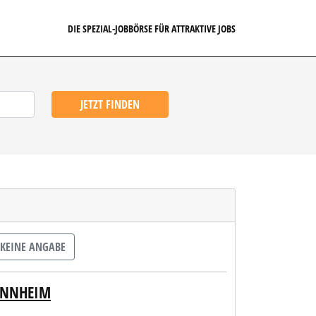
DIE SPEZIAL-JOBBÖRSE FÜR ATTRAKTIVE JOBS
JETZT FINDEN
KEINE ANGABE
ANNHEIM