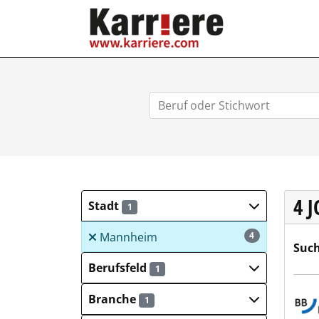
KARRIERE.COM
4 
Stadt
1
Mannheim
4
Such
Berufsfeld
1
BBBa
Branche
1