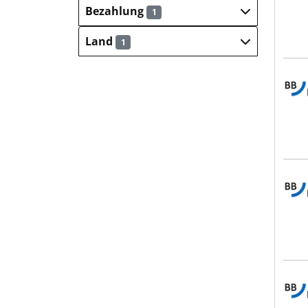
Bezahlung
1
Land
1
BBBa
BBBa
BBBa