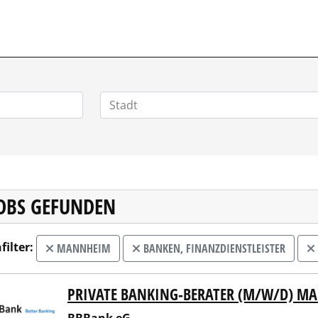
JOBS GEFUNDEN
filter:
MANNHEIM
BANKEN, FINANZDIENSTLEISTER
PRIVATE BANKING-BERATER (M/W/D) M
nk eG