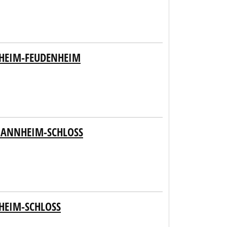
HEIM-FEUDENHEIM
ANNHEIM-SCHLOSS
HEIM-SCHLOSS