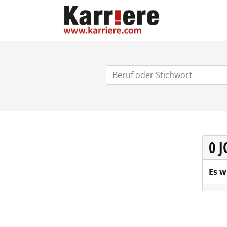
KARRIERE.COM
0 
Es w