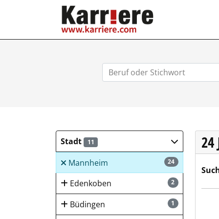
KARRIERE.COM
24
Stadt
11
Mannheim
24
Such
Edenkoben
2
REMO
Büdingen
1