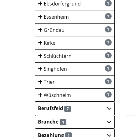
Ebsdorfergrund
1
Essenheim
1
Gründau
1
REMO
Kirkel
1
Schlüchtern
1
Singhofen
1
REMO
Trier
1
Wüschheim
1
Berufsfeld
7
Branche
1
REMO
Bezahlung
1