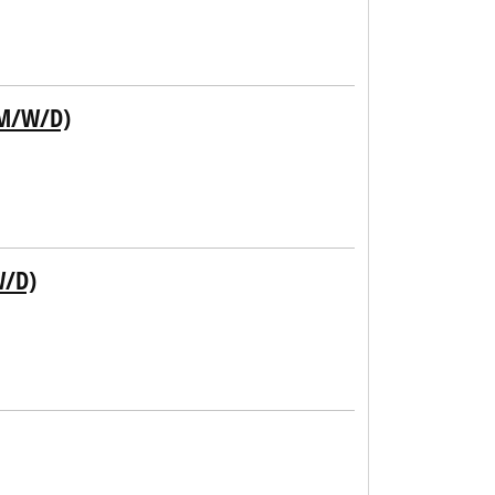
(M/W/D)
W/D)