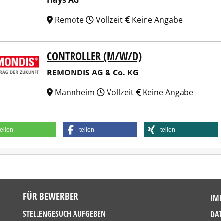
Hays AG
Remote
Vollzeit
Keine Angabe
CONTROLLER (M/W/D)
NDIS AG & Co. KG
REMONDIS AG & Co. KG
Mannheim
Vollzeit
Keine Angabe
teilen
teilen
teilen
FÜR BEWERBER
IM
STELLENGESUCH AUFGEBEN
DA