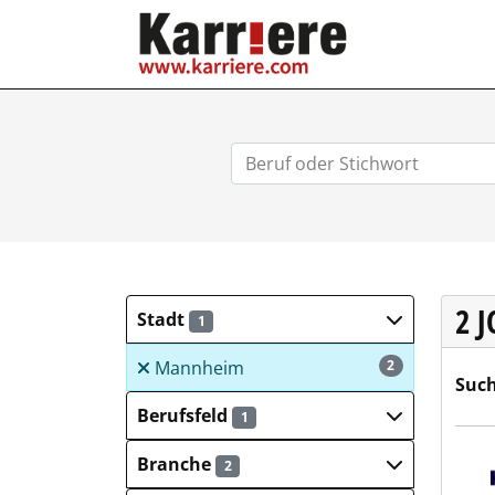
KARRIERE.COM
2 
Stadt
1
Mannheim
2
Such
Berufsfeld
1
Hays
Branche
2