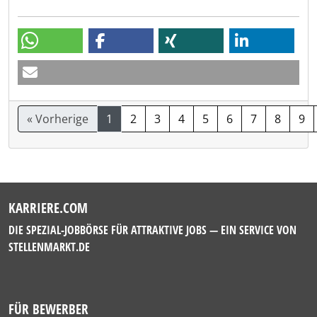
« Vorherige
1
2
3
4
5
6
7
8
9
KARRIERE.COM
DIE SPEZIAL-JOBBÖRSE FÜR ATTRAKTIVE JOBS — EIN SERVICE VON
STELLENMARKT.DE
FÜR BEWERBER