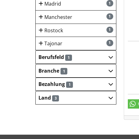
Madrid
1
Manchester
1
Rostock
1
Tajonar
1
Nord
Berufsfeld
1
Branche
1
Bezahlung
1
Land
3