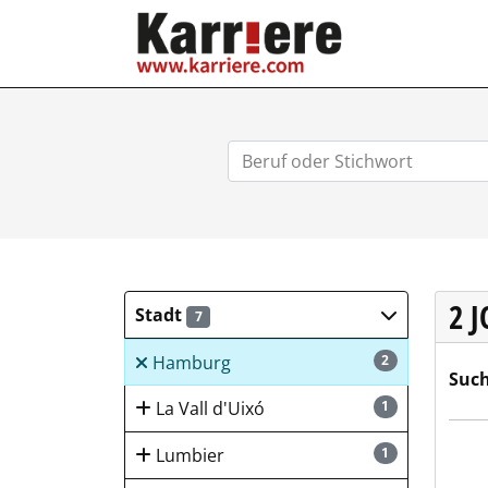
KARRIERE.COM
2 
Stadt
7
Hamburg
2
Such
La Vall d'Uixó
1
Nord
Lumbier
1