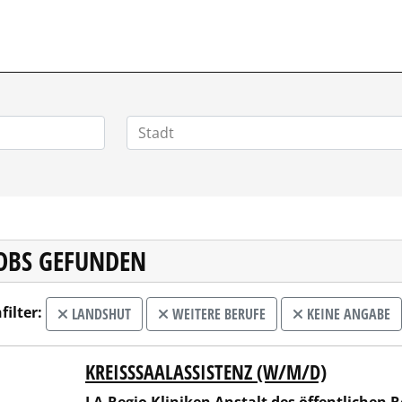
JOBS GEFUNDEN
filter:
LANDSHUT
WEITERE BERUFE
KEINE ANGABE
KREISSSAALASSISTENZ (W/M/D)
egio Kliniken Anstalt des öffentlichen Rechts der Stadt und