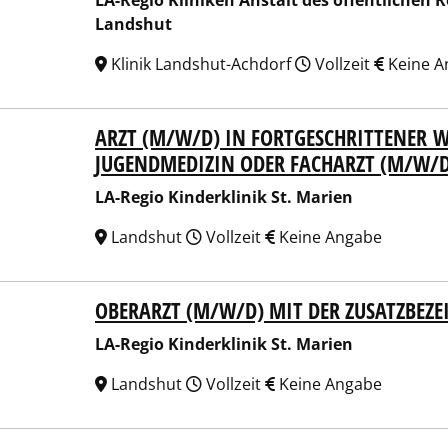
LA-Regio Kliniken Anstalt des öffentlichen 
Landshut
Klinik Landshut-Achdorf
Vollzeit
Keine A
ARZT (M/W/D) IN FORTGESCHRITTENER W
egio Kinderklinik St. Marien
JUGENDMEDIZIN ODER FACHARZT (M/W/D)
LA-Regio Kinderklinik St. Marien
Landshut
Vollzeit
Keine Angabe
OBERARZT (M/W/D) MIT DER ZUSATZBEZ
egio Kinderklinik St. Marien
LA-Regio Kinderklinik St. Marien
Landshut
Vollzeit
Keine Angabe