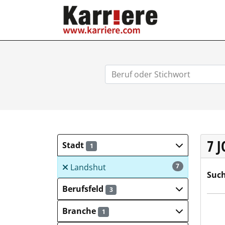
KARRIERE.COM
7 
Stadt
1
Landshut
7
Such
Berufsfeld
3
LA-R
Branche
1