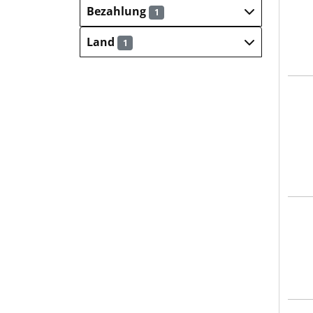
Bezahlung
1
Land
1
LA-R
LA-R