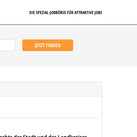
DIE SPEZIAL-JOBBÖRSE FÜR ATTRAKTIVE JOBS
JETZT FINDEN
 des Landkreises Landshut