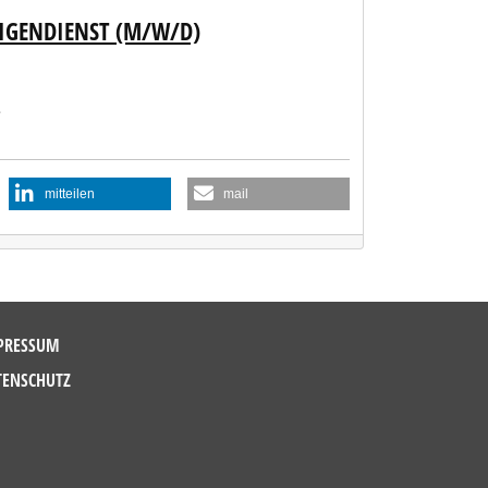
LIGENDIENST (M/W/D)
e
mitteilen
mail
PRESSUM
TENSCHUTZ