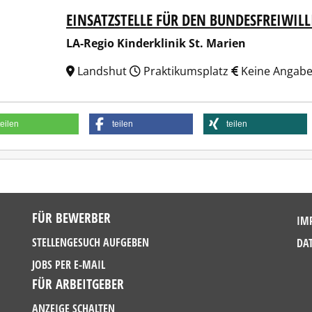
EINSATZSTELLE FÜR DEN BUNDESFREIWIL
egio Kinderklinik St. Marien
LA-Regio Kinderklinik St. Marien
Landshut
Praktikumsplatz
Keine Angab
teilen
teilen
teilen
FÜR BEWERBER
IM
STELLENGESUCH AUFGEBEN
DA
JOBS PER E-MAIL
FÜR ARBEITGEBER
ANZEIGE SCHALTEN