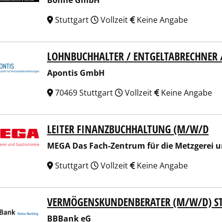
Bohne GmbH
Stuttgart
Vollzeit
Keine Angabe
LOHNBUCHHALTER / ENTGELTABRECHNER /
tis GmbH
Apontis GmbH
70469 Stuttgart
Vollzeit
Keine Angabe
LEITER FINANZBUCHHALTUNG (M/W/D
 Das Fach-Zentrum für die Metzgerei und Gastronomie eG
MEGA Das Fach-Zentrum für die Metzgerei 
Stuttgart
Vollzeit
Keine Angabe
VERMÖGENSKUNDENBERATER (M/W/D) S
nk eG
BBBank eG