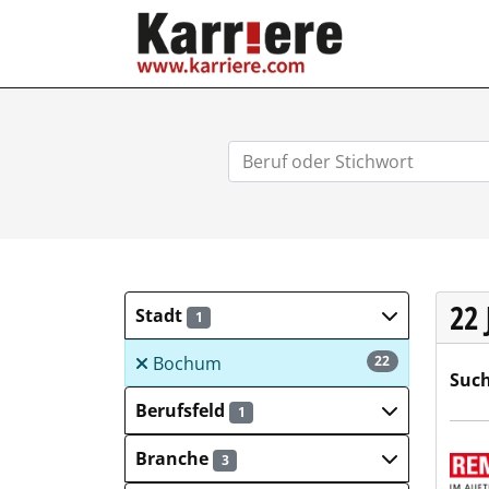
KARRIERE.COM
22
Stadt
1
Bochum
22
Such
Berufsfeld
1
REMO
Branche
3