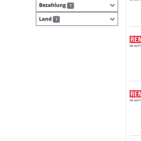
Bezahlung
1
Land
1
REMO
REMO