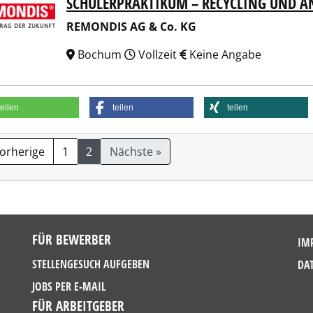
SCHÜLERPRAKTIKUM – RECYCLING UND 
NDIS AG & Co. KG
REMONDIS AG & Co. KG
Bochum
Vollzeit
Keine Angabe
teilen
teilen
teilen
Vorherige
1
2
Nächste »
FÜR BEWERBER
IM
STELLENGESUCH AUFGEBEN
DA
JOBS PER E-MAIL
FÜR ARBEITGEBER