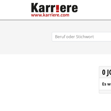
KARRIERE.COM
0 
Es w