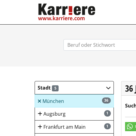
KARRIERE.COM
36
Stadt
5
München
36
Such
Augsburg
1
Frankfurt am Main
1