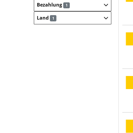
Bezahlung
1
Land
1
GP G
GP G
GP G