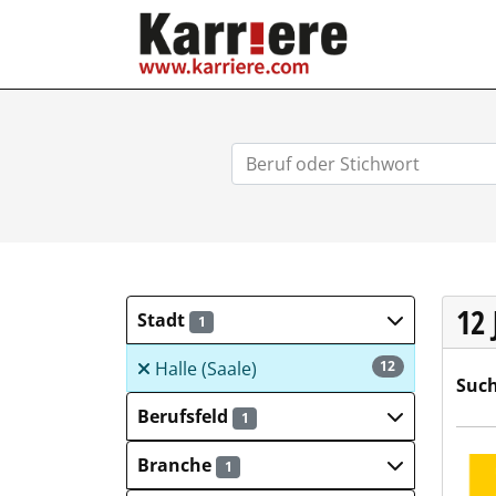
KARRIERE.COM
12
Stadt
1
Halle (Saale)
12
Such
Berufsfeld
1
GP G
Branche
1