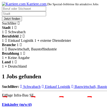
Karriere.com
Die Spezial-Jobbörse für attraktive Jobs
Jetzt finden
Suchfilter
Stadt
1
1
Schwabach
Berufsfeld
2
1
Einkauf Logistik
1
externe Dienstleister
Branche
1
1
Bauwirtschaft, Baustoffindustrie
Bezahlung
1
1
Keine Angabe
Land
1
1
Deutschland
1 Jobs gefunden
Suchfilter:
Schwabach
Einkauf Logistik
Bauwirtschaft, Bausto
Eiffage Infra-Bau SE
Einkäufer (m/w/d)