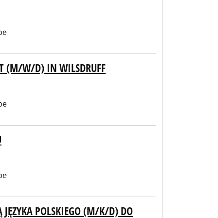
be
FT (M/W/D) IN WILSDRUFF
be
U
be
 JĘZYKA POLSKIEGO (M/K/D) DO