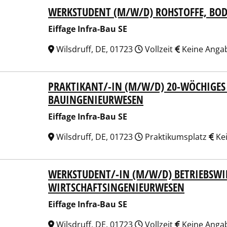
WERKSTUDENT (M/W/D) ROHSTOFFE, B
ge Infra-Bau SE
Eiffage Infra-Bau SE
Wilsdruff, DE, 01723
Vollzeit
Keine Anga
PRAKTIKANT/-IN (M/W/D) 20-WÖCHIGES
ge Infra-Bau SE
BAUINGENIEURWESEN
Eiffage Infra-Bau SE
Wilsdruff, DE, 01723
Praktikumsplatz
Ke
WERKSTUDENT/-IN (M/W/D) BETRIEBSWI
ge Infra-Bau SE
WIRTSCHAFTSINGENIEURWESEN
Eiffage Infra-Bau SE
Wilsdruff, DE, 01723
Vollzeit
Keine Anga