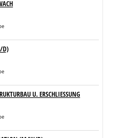
WACH
be
/D)
be
RUKTURBAU U. ERSCHLIESSUNG
be