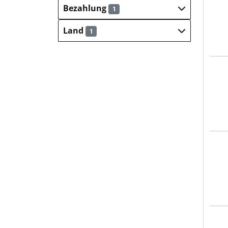
Bezahlung
1
Land
1
Eiffa
Eiffa
Eiffa