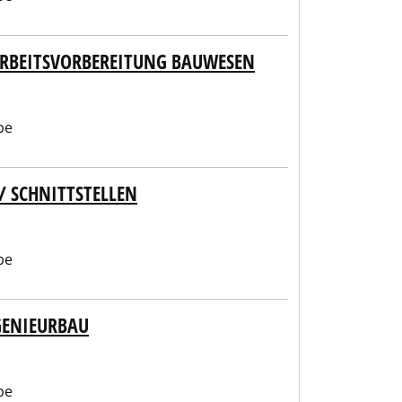
RBEITSVORBEREITUNG BAUWESEN
be
/ SCHNITTSTELLEN
be
GENIEURBAU
be