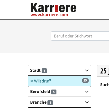
KARRIERE.COM
25
Stadt
1
Wilsdruff
25
Such
Berufsfeld
5
Eiffa
Branche
1