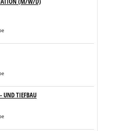
NATION (M/W/D)
be
be
 UND TIEFBAU
be