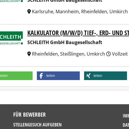
SCHLEITH GmbH Baugesellschaft
Karlsruhe, Mannheim, Rheinfelden, Umkirch
KALKULATOR (M/W/D) TIEF-, ERD- UND 
EITH GmbH Baugesellschaft
SCHLEITH GmbH Baugesellschaft
Rheinfelden, Steißlingen, Umkirch
Vollzeit
teilen
teilen
teilen
FÜR BEWERBER
IM
STELLENGESUCH AUFGEBEN
DA