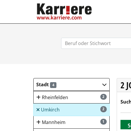
KARRIERE.COM
2 
Stadt
4
Rheinfelden
2
Such
Umkirch
2
SCHL
Mannheim
1