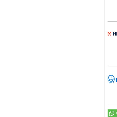
HEB
Peik