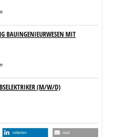
be
NG BAUINGENIEURWESEN MIT
be
BSELEKTRIKER (M/W/D)
mitteilen
mail