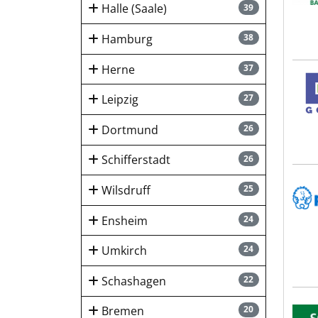
Halle (Saale)
39
Hamburg
38
Herne
37
Goll
Leipzig
27
Dortmund
26
Schifferstadt
26
Peik
Wilsdruff
25
Ensheim
24
Umkirch
24
Schashagen
22
SCHL
Bremen
20