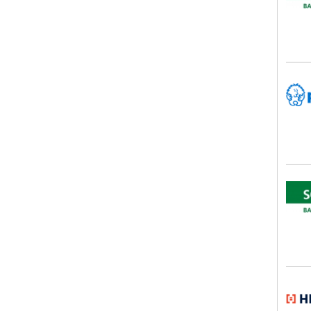
Peik
SCHL
HEB