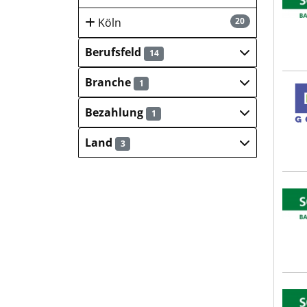
Köln
20
Berufsfeld
14
Branche
1
Goll
Bezahlung
1
Land
3
SCHL
SCHL