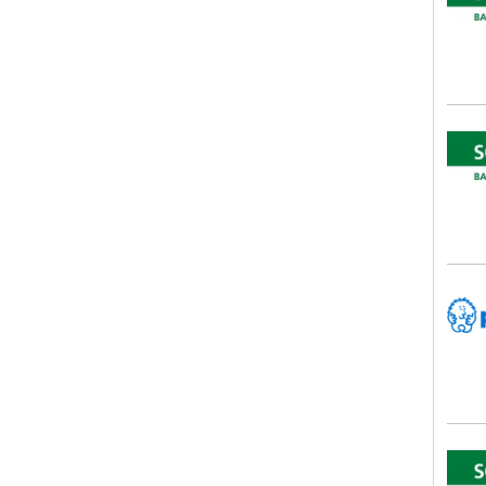
SCHL
Peik
SCHL