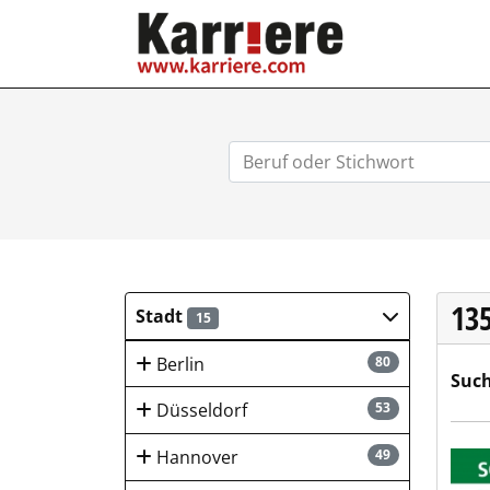
KARRIERE.COM
13
Stadt
15
Berlin
80
Such
Düsseldorf
53
SCHL
Hannover
49