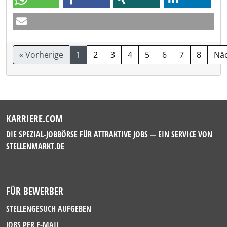
« Vorherige
1
2
3
4
5
6
7
8
Näc
KARRIERE.COM
DIE SPEZIAL-JOBBÖRSE FÜR ATTRAKTIVE JOBS — EIN SERVICE VON
STELLENMARKT.DE
FÜR BEWERBER
STELLENGESUCH AUFGEBEN
JOBS PER E-MAIL