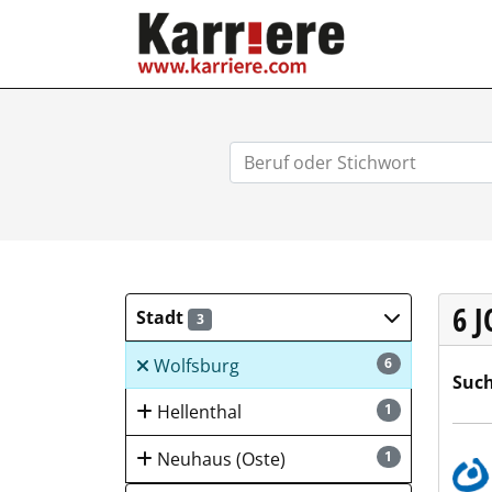
KARRIERE.COM
6 
Stadt
3
Wolfsburg
6
Such
Hellenthal
1
Lebe
Neuhaus (Oste)
1