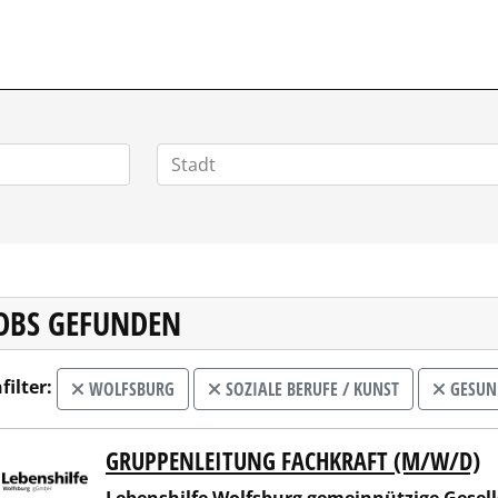
JOBS GEFUNDEN
filter:
WOLFSBURG
SOZIALE BERUFE / KUNST
GESUND
GRUPPENLEITUNG FACHKRAFT (M/W/D)
nshilfe Wolfsburg gemeinnützige Gesellschaft mbH