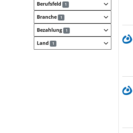
Berufsfeld
1
Branche
1
Bezahlung
1
Lebe
Land
1
Lebe