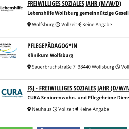
FREIWILLIGES SOZIALES JAHR (M/W/D)
nshilfe Wolfsburg gemeinnützige Gesellschaft mbH
Lebenshilfe Wolfsburg gemeinnützige Gesel
Wolfsburg
Vollzeit
Keine Angabe
PFLEGEPÄDAGOG*IN
ikum Wolfsburg
Klinikum Wolfsburg
Sauerbruchstraße 7, 38440 Wolfsburg
Vol
FSJ - FREIWILLIGES SOZIALES JAHR (D/
 Seniorenwohn- und Pflegeheime Dienstleistungs GmbH
CURA Seniorenwohn- und Pflegeheime Dien
Neuhaus
Vollzeit
Keine Angabe