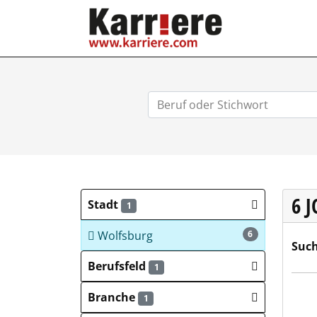
KARRIERE.COM
6 
Stadt
1
Wolfsburg
6
Such
Berufsfeld
1
AWO
Branche
1