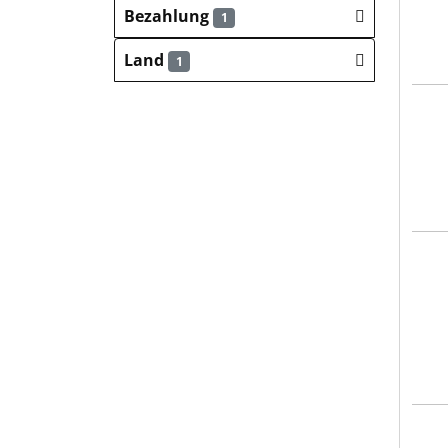
Bezahlung
1
Land
1
AWO
Klin
Klin