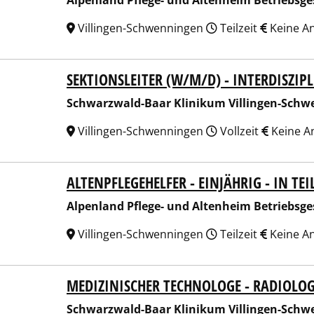
Alpenland Pflege- und Altenheim Betriebsge
Villingen-Schwenningen
Teilzeit
Keine A
SEKTIONSLEITER (W/M/D) - INTERDISZIP
arzwald-Baar Klinikum Villingen-Schwenningen GmbH
Schwarzwald-Baar Klinikum Villingen-Sch
Villingen-Schwenningen
Vollzeit
Keine A
ALTENPFLEGEHELFER - EINJÄHRIG - IN TE
nland Pflege- und Altenheim Betriebsgesellschaft mbH
Alpenland Pflege- und Altenheim Betriebsge
Villingen-Schwenningen
Teilzeit
Keine A
MEDIZINISCHER TECHNOLOGE - RADIOLO
arzwald-Baar Klinikum Villingen-Schwenningen GmbH
Schwarzwald-Baar Klinikum Villingen-Sch