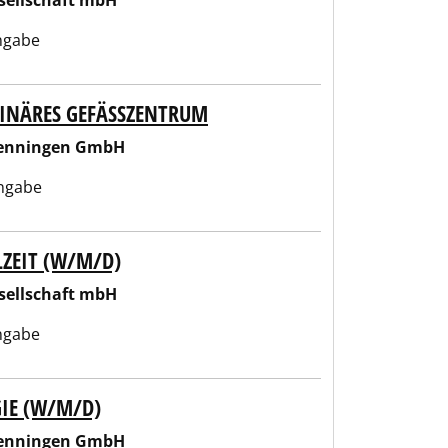
sellschaft mbH
ngabe
LINÄRES GEFÄSSZENTRUM
wenningen GmbH
ngabe
ILZEIT (W/M/D)
sellschaft mbH
ngabe
GIE (W/M/D)
wenningen GmbH