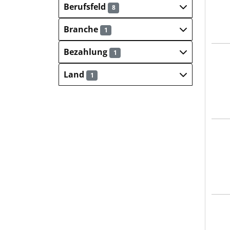
Berufsfeld
8
Branche
1
Bezahlung
1
Schw
Land
1
Alpe
Schw