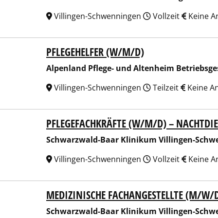
Villingen-Schwenningen
Vollzeit
Keine A
PFLEGEHELFER (W/M/D)
nland Pflege- und Altenheim Betriebsgesellschaft mbH
Alpenland Pflege- und Altenheim Betriebsge
Villingen-Schwenningen
Teilzeit
Keine A
PFLEGEFACHKRÄFTE (W/M/D) – NACHTDI
arzwald-Baar Klinikum Villingen-Schwenningen GmbH
Schwarzwald-Baar Klinikum Villingen-Sch
Villingen-Schwenningen
Vollzeit
Keine A
MEDIZINISCHE FACHANGESTELLTE (M/W/
arzwald-Baar Klinikum Villingen-Schwenningen GmbH
Schwarzwald-Baar Klinikum Villingen-Sch