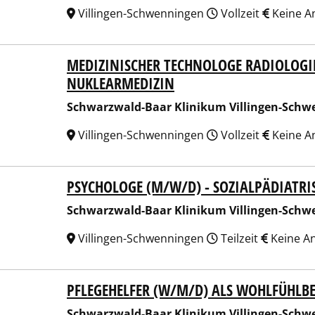
Villingen-Schwenningen
Vollzeit
Keine A
MEDIZINISCHER TECHNOLOGE RADIOLOGI
arzwald-Baar Klinikum Villingen-Schwenningen GmbH
NUKLEARMEDIZIN
Schwarzwald-Baar Klinikum Villingen-Sch
Villingen-Schwenningen
Vollzeit
Keine A
PSYCHOLOGE (M/W/D) - SOZIALPÄDIATRI
arzwald-Baar Klinikum Villingen-Schwenningen GmbH
Schwarzwald-Baar Klinikum Villingen-Sch
Villingen-Schwenningen
Teilzeit
Keine A
PFLEGEHELFER (W/M/D) ALS WOHLFÜHLBE
arzwald-Baar Klinikum Villingen-Schwenningen GmbH
Schwarzwald-Baar Klinikum Villingen-Sch