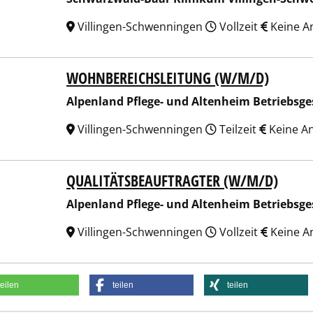
Villingen-Schwenningen
Vollzeit
Keine A
WOHNBEREICHSLEITUNG (W/M/D)
nland Pflege- und Altenheim Betriebsgesellschaft mbH
Alpenland Pflege- und Altenheim Betriebsge
Villingen-Schwenningen
Teilzeit
Keine A
QUALITÄTSBEAUFTRAGTER (W/M/D)
nland Pflege- und Altenheim Betriebsgesellschaft mbH
Alpenland Pflege- und Altenheim Betriebsge
Villingen-Schwenningen
Vollzeit
Keine A
teilen
teilen
teilen