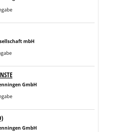
ngabe
sellschaft mbH
ngabe
ENSTE
wenningen GmbH
ngabe
D)
wenningen GmbH