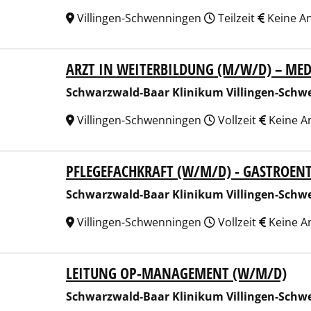
Villingen-Schwenningen
Teilzeit
Keine A
ARZT IN WEITERBILDUNG (M/W/D) – ME
arzwald-Baar Klinikum Villingen-Schwenningen GmbH
Schwarzwald-Baar Klinikum Villingen-Sch
Villingen-Schwenningen
Vollzeit
Keine A
PFLEGEFACHKRAFT (W/M/D) - GASTROENT
arzwald-Baar Klinikum Villingen-Schwenningen GmbH
Schwarzwald-Baar Klinikum Villingen-Sch
Villingen-Schwenningen
Vollzeit
Keine A
LEITUNG OP-MANAGEMENT (W/M/D)
arzwald-Baar Klinikum Villingen-Schwenningen GmbH
Schwarzwald-Baar Klinikum Villingen-Sch