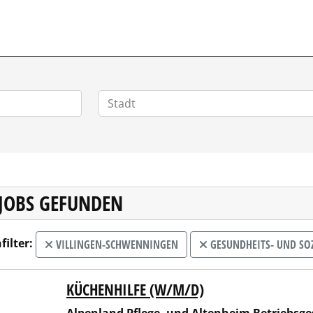
 JOBS GEFUNDEN
filter:
VILLINGEN-SCHWENNINGEN
GESUNDHEITS- UND SO
KÜCHENHILFE (W/M/D)
nland Pflege- und Altenheim Betriebsgesellschaft mbH