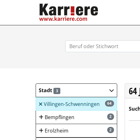
KARRIERE.COM
64
Stadt
3
Villingen-Schwenningen
64
Such
Bempflingen
2
Alpe
Erolzheim
2