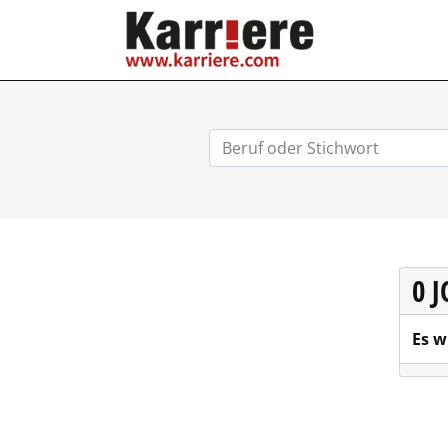
KARRIERE.COM
0 
Es w