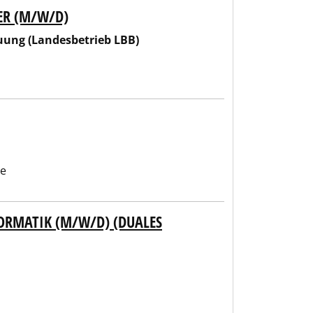
ER (M/W/D)
 LBB)
uung (Landesbetrieb LBB)
be
ORMATIK (M/W/D) (DUALES