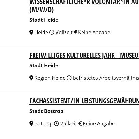
WISSENSCHAFTLICHE*R VOLONTÄR*IN AU
t Heide
(M/W/D)
Stadt Heide
Heide
Vollzeit
Keine Angabe
FREIWILLIGES KULTURELLES JAHR - MUSE
t Heide
Stadt Heide
Region Heide
befristetes Arbeitsverhältni
FACHASSISTENT/IN LEISTUNGSGEWÄHRUN
t Bottrop
Stadt Bottrop
Bottrop
Vollzeit
Keine Angabe