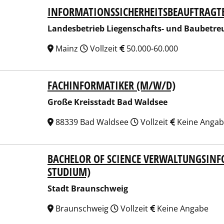
INFORMATIONSSICHERHEITSBEAUFTRAGT
esbetrieb Liegenschafts- und Baubetreuung (Landesbetrieb
Landesbetrieb Liegenschafts- und Baubetre
Mainz
Vollzeit
50.000-60.000
FACHINFORMATIKER (M/W/D)
e Kreisstadt Bad Waldsee
Große Kreisstadt Bad Waldsee
88339 Bad Waldsee
Vollzeit
Keine Anga
BACHELOR OF SCIENCE VERWALTUNGSINF
t Braunschweig
STUDIUM)
Stadt Braunschweig
Braunschweig
Vollzeit
Keine Angabe