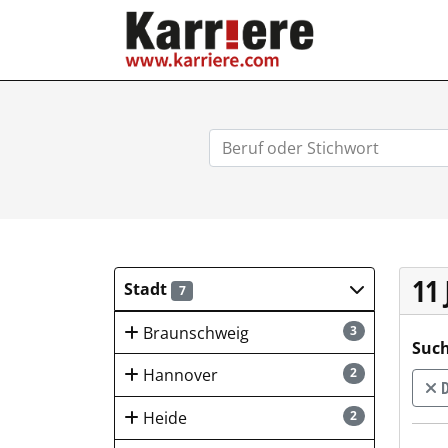
KARRIERE.COM
11
Stadt
7
Braunschweig
3
Such
Hannover
2
D
Heide
2