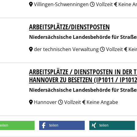
Villingen-Schwenningen
Vollzeit
Keine A
ARBEITSPLÄTZE/DIENSTPOSTEN
ersächsische Landesbehörde für Straßenbau und Verkehr
Niedersächsische Landesbehörde für Straß
der technischen Verwaltung
Vollzeit
Kei
ARBEITSPLÄTZE / DIENSTPOSTEN IN DER
ersächsische Landesbehörde für Straßenbau und Verkehr
HANNOVER ZU BESETZEN (IP1011 / IP1012
Niedersächsische Landesbehörde für Straß
Hannover
Vollzeit
Keine Angabe
teilen
teilen
teilen