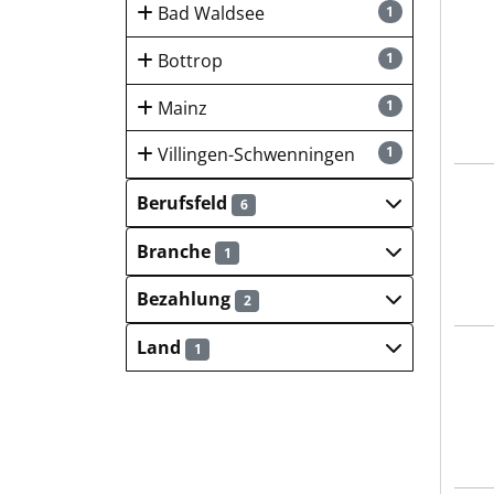
Stad
Bad Waldsee
1
Bottrop
1
Mainz
1
Villingen-Schwenningen
1
Stad
Berufsfeld
6
Branche
1
Bezahlung
2
Land
1
Stad