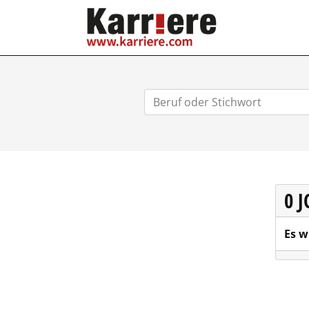
KARRIERE.COM
0 
Es w