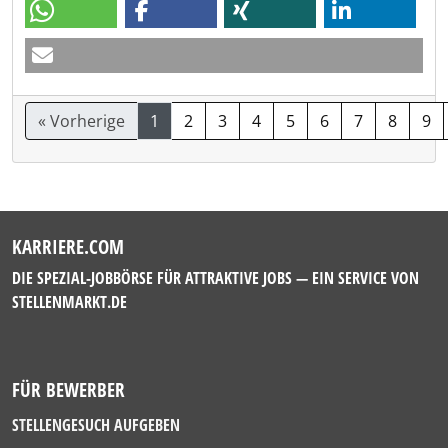
« Vorherige
1
2
3
4
5
6
7
8
9
KARRIERE.COM
DIE SPEZIAL-JOBBÖRSE FÜR ATTRAKTIVE JOBS — EIN SERVICE VON
STELLENMARKT.DE
FÜR BEWERBER
STELLENGESUCH AUFGEBEN