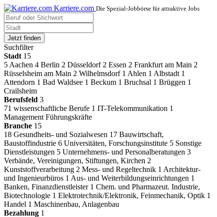
Karriere.com
Die Spezial-Jobbörse für attraktive Jobs
Jetzt finden
Suchfilter
Stadt
15
5
Aachen
4
Berlin
2
Düsseldorf
2
Essen
2
Frankfurt am Main
2
Rüsselsheim am Main
2
Wilhelmsdorf
1
Ahlen
1
Albstadt
1
Attendorn
1
Bad Waldsee
1
Beckum
1
Bruchsal
1
Brüggen
1
Crailsheim
Berufsfeld
3
71
wissenschaftliche Berufe
1
IT-Telekommunikation
1
Management Führungskräfte
Branche
15
18
Gesundheits- und Sozialwesen
17
Bauwirtschaft,
Baustoffindustrie
6
Universitäten, Forschungsinstitute
5
Sonstige
Dienstleistungen
5
Unternehmens- und Personalberatungen
3
Verbände, Vereinigungen, Stiftungen, Kirchen
2
Kunststoffverarbeitung
2
Mess- und Regeltechnik
1
Architektur-
und Ingenieurbüros
1
Aus- und Weiterbildungseinrichtungen
1
Banken, Finanzdienstleister
1
Chem. und Pharmazeut. Industrie,
Biotechnologie
1
Elektrotechnik/Elektronik, Feinmechanik, Optik
1
Handel
1
Maschinenbau, Anlagenbau
Bezahlung
1