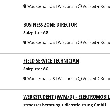
Waukesha ǀ US ǀ Wisconsin
Vollzeit
Kein
BUSINESS ZONE DIRECTOR
gitter AG
Salzgitter AG
Waukesha ǀ US ǀ Wisconsin
Vollzeit
Kein
FIELD SERVICE TECHNICIAN
gitter AG
Salzgitter AG
Waukesha ǀ US ǀ Wisconsin
Vollzeit
Kein
WERKSTUDENT (W/M/D) - ELEKTROMOBIL
esser beratung + dienstleistung GmbH
straesser beratung + dienstleistung GmbH