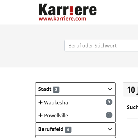
KARRIERE.COM
10
Stadt
2
Waukesha
9
Such
Powellville
1
Salz
Berufsfeld
6