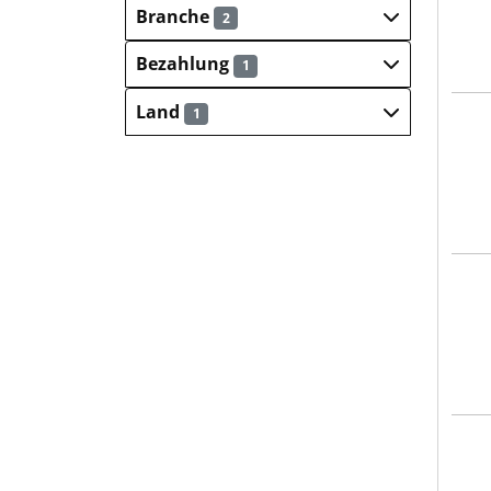
Branche
2
Bezahlung
1
Land
1
Salz
Salz
Salz