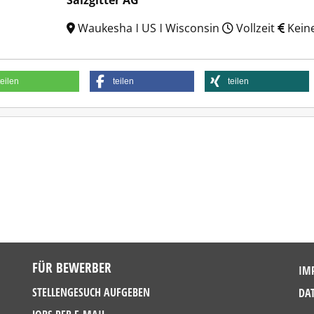
Salzgitter AG
Waukesha ǀ US ǀ Wisconsin
Vollzeit
Kein
teilen
teilen
teilen
FÜR BEWERBER
IM
STELLENGESUCH AUFGEBEN
DA