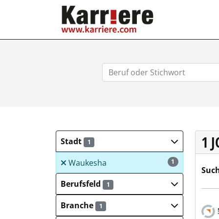
KARRIERE.COM
1 
Stadt
1
Waukesha
1
Such
Berufsfeld
1
Salz
Branche
1