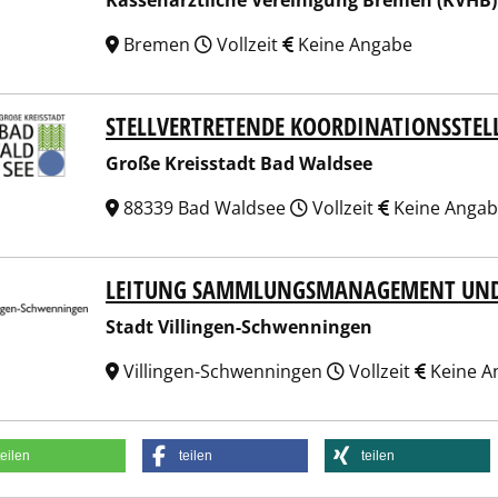
Kassenärztliche Vereinigung Bremen (KVHB)
Bremen
Vollzeit
Keine Angabe
STELLVERTRETENDE KOORDINATIONSSTEL
e Kreisstadt Bad Waldsee
Große Kreisstadt Bad Waldsee
88339 Bad Waldsee
Vollzeit
Keine Anga
LEITUNG SAMMLUNGSMANAGEMENT UND
t Villingen-Schwenningen
Stadt Villingen-Schwenningen
Villingen-Schwenningen
Vollzeit
Keine A
teilen
teilen
teilen