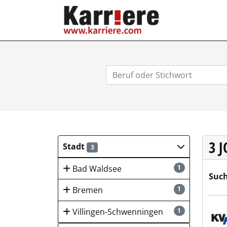
KARRIERE.COM
3 
Stadt
3
Bad Waldsee
1
Such
Bremen
1
Kass
Villingen-Schwenningen
1