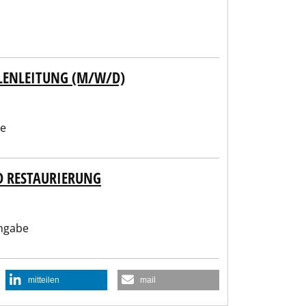
LENLEITUNG (M/W/D)
be
 RESTAURIERUNG
ngabe
mitteilen
mail