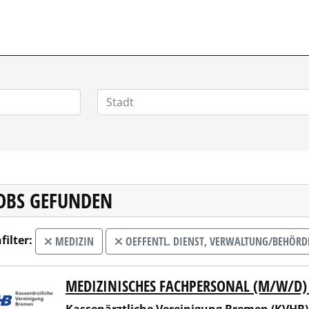
JOBS GEFUNDEN
filter:
MEDIZIN
OEFFENTL. DIENST, VERWALTUNG/BEHÖR
MEDIZINISCHES FACHPERSONAL (M/W/D)
enärztliche Vereinigung Bremen (KVHB)