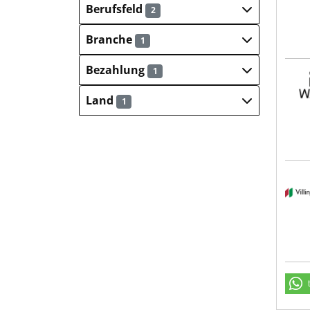
Berufsfeld
2
Branche
1
Bezahlung
1
Groß
Land
1
Stad