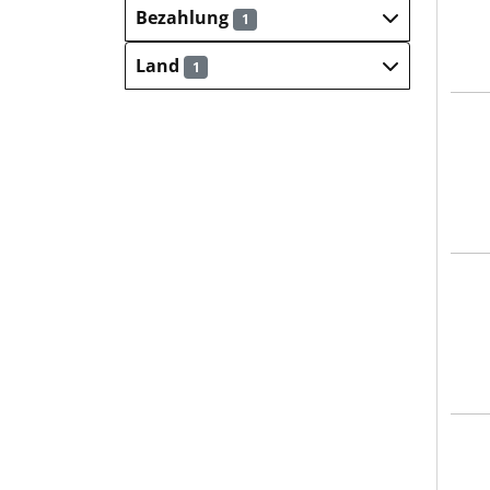
Bezahlung
1
Land
1
Blec
Blec
Blec