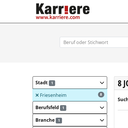
KARRIERE.COM
8 
Stadt
1
Friesenheim
8
Such
Berufsfeld
1
Blec
Branche
1