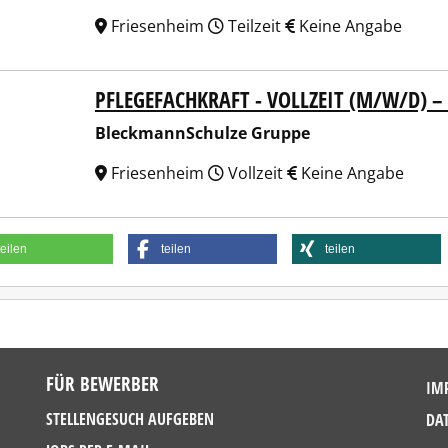
Friesenheim
Teilzeit
Keine Angabe
PFLEGEFACHKRAFT - VOLLZEIT (M/W/D) –
kmannSchulze Gruppe
BleckmannSchulze Gruppe
Friesenheim
Vollzeit
Keine Angabe
teilen
teilen
teilen
FÜR BEWERBER
IM
STELLENGESUCH AUFGEBEN
DA