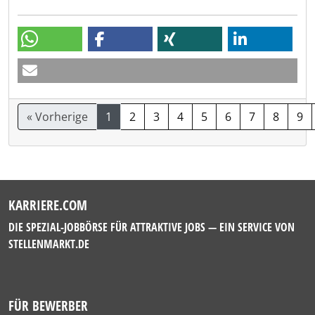
« Vorherige
1
2
3
4
5
6
7
8
9
KARRIERE.COM
DIE SPEZIAL-JOBBÖRSE FÜR ATTRAKTIVE JOBS — EIN SERVICE VON
STELLENMARKT.DE
FÜR BEWERBER