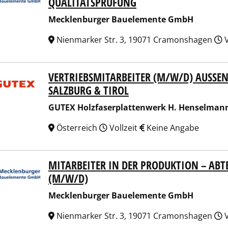
QUALITÄTSPRÜFUNG
Mecklenburger Bauelemente GmbH
Nienmarker Str. 3, 19071 Cramonshagen
V
VERTRIEBSMITARBEITER (M/W/D) AUSSENDI
X Holzfaserplattenwerk H. Henselmann GmbH + Co. KG
ALZBURG & TIROL
GUTEX Holzfaserplattenwerk H. Henselman
Österreich
Vollzeit
Keine Angabe
MITARBEITER IN DER PRODUKTION – A
lenburger Bauelemente GmbH
(M/W/D)
Mecklenburger Bauelemente GmbH
Nienmarker Str. 3, 19071 Cramonshagen
V