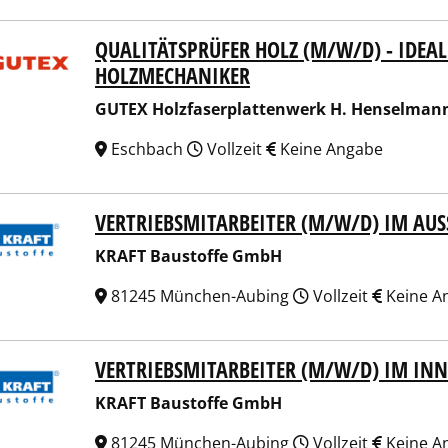
QUALITÄTSPRÜFER HOLZ (M/W/D) - IDEAL
X Holzfaserplattenwerk H. Henselmann GmbH + Co. KG
HOLZMECHANIKER
GUTEX Holzfaserplattenwerk H. Henselman
Eschbach
Vollzeit
Keine Angabe
VERTRIEBSMITARBEITER (M/W/D) IM AUSS
T Baustoffe GmbH
KRAFT Baustoffe GmbH
81245 München-Aubing
Vollzeit
Keine A
VERTRIEBSMITARBEITER (M/W/D) IM INN
T Baustoffe GmbH
KRAFT Baustoffe GmbH
81245 München-Aubing
Vollzeit
Keine A