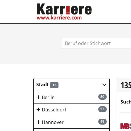
KARRIERE.COM
13
Stadt
15
Berlin
80
Such
Düsseldorf
53
Meck
Hannover
49