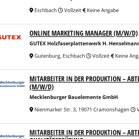
Eschbach
Vollzeit
Keine Angabe
ONLINE MARKETING MANAGER (M/W/D)
X Holzfaserplattenwerk H. Henselmann GmbH + Co. KG
GUTEX Holzfaserplattenwerk H. Henselman
Gutenburg, Eschbach
Vollzeit
Keine Ang
MITARBEITER IN DER PRODUKTION – AB
lenburger Bauelemente GmbH
(M/W/D)
Mecklenburger Bauelemente GmbH
Nienmarker Str. 3, 19071 Cramonshagen
V
MITARBEITER IN DER PRODUKTION – AB
lenburger Bauelemente GmbH