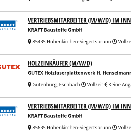
VERTRIEBSMITARBEITER (M/W/D) IM IN
T Baustoffe GmbH
KRAFT Baustoffe GmbH
85435 Höhenkirchen-Siegertsbrunn
Vollze
HOLZEINKÄUFER (M/W/D)
X Holzfaserplattenwerk H. Henselmann GmbH + Co. KG
GUTEX Holzfaserplattenwerk H. Henselman
Gutenburg, Eschbach
Vollzeit
Keine Ang
VERTRIEBSMITARBEITER (M/W/D) IM IN
T Baustoffe GmbH
KRAFT Baustoffe GmbH
85635 Höhenkirchen-Siegertsbrunn
Vollze