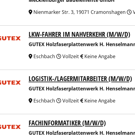
Mecklenburger Bauelemente GmbH
Nienmarker Str. 3, 19071 Cramonshagen
V
LKW-FAHRER IM NAHVERKEHR (M/W/D)
X Holzfaserplattenwerk H. Henselmann GmbH + Co. KG
GUTEX Holzfaserplattenwerk H. Henselman
Eschbach
Vollzeit
Keine Angabe
LOGISTIK-/LAGERMITARBEITER (M/W/D)
X Holzfaserplattenwerk H. Henselmann GmbH + Co. KG
GUTEX Holzfaserplattenwerk H. Henselman
Eschbach
Vollzeit
Keine Angabe
FACHINFORMATIKER (M/W/D)
X Holzfaserplattenwerk H. Henselmann GmbH + Co. KG
GUTEX Holzfaserplattenwerk H. Henselman