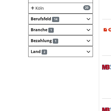
Köln
20
Berufsfeld
14
GUTE
Branche
1
Bezahlung
1
Land
2
Meck
Meck