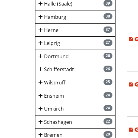
Halle (Saale)
39
Hamburg
38
Herne
37
GUTE
Leipzig
27
Dortmund
26
Schifferstadt
26
GUTE
Wilsdruff
25
Ensheim
24
Umkirch
24
Schashagen
22
GUTE
Bremen
20